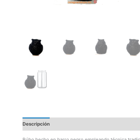
Descripción
Información adicional
Búho hecho en barro negro empleando técnica tradic