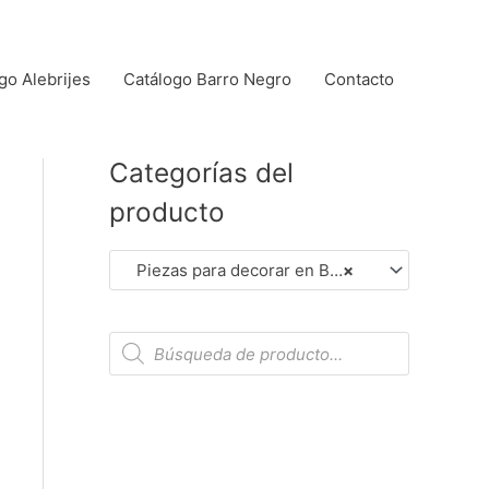
go Alebrijes
Catálogo Barro Negro
Contacto
Categorías del
producto
Piezas para decorar en Barro Negro (Dar Clic en Foto para Ver Detalles)
×
B
ú
s
q
u
e
d
a
d
e