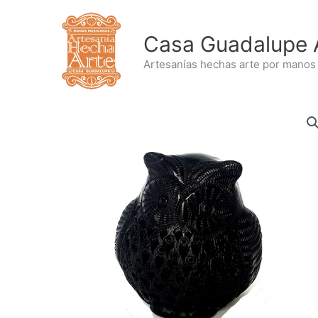
Ir
al
Casa Guadalupe 
contenido
Artesanías hechas arte por manos