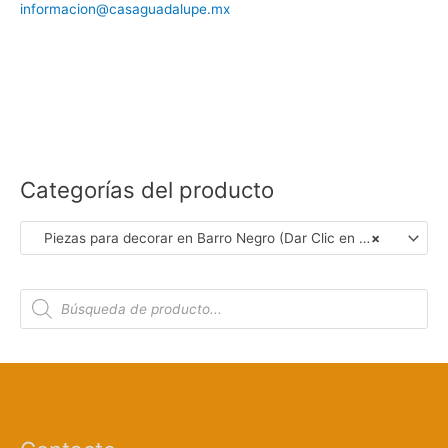
informacion@casaguadalupe.mx
Categorías del producto
Piezas para decorar en Barro Negro (Dar Clic en Foto para Ver Detalles)
×
B
ú
s
q
u
e
d
a
d
e
p
r