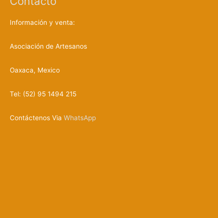
Contacto
o
d
u
c
Información y venta:
t
o
s
Asociación de Artesanos
Oaxaca, Mexico
Tel: (52) 95 1494 215
Contáctenos Via
WhatsApp