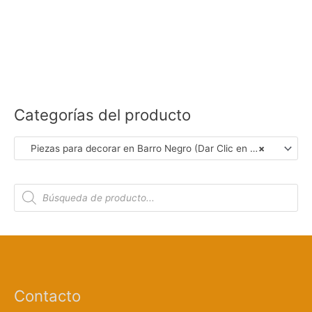
Categorías del producto
Piezas para decorar en Barro Negro (Dar Clic en Foto para Ver Detalles)
×
B
ú
s
q
u
e
d
a
d
e
p
r
Contacto
o
d