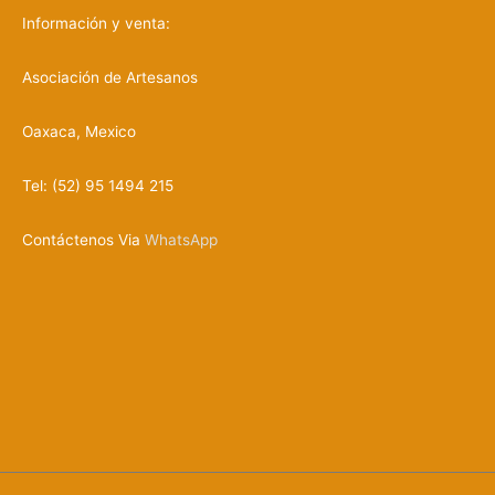
u
c
Información y venta:
t
o
s
Asociación de Artesanos
Oaxaca, Mexico
Tel: (52) 95 1494 215
Contáctenos Via
WhatsApp