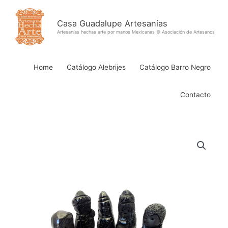
Ir
al
Casa Guadalupe Artesanías
contenido
Artesanías hechas arte por manos Mexicanas © Asociación de Artesanos
Home
Catálogo Alebrijes
Catálogo Barro Negro
Contacto