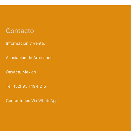
u
e
d
a
d
e
p
r
Contacto
o
d
u
c
Información y venta:
t
o
s
Asociación de Artesanos
Oaxaca, Mexico
Tel: (52) 95 1494 215
Contáctenos Via
WhatsApp