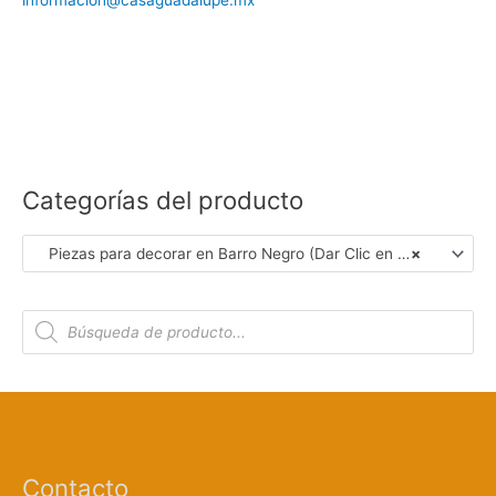
informacion@casaguadalupe.mx
Categorías del producto
Piezas para decorar en Barro Negro (Dar Clic en Foto para Ver Detalles)
×
B
ú
s
q
u
e
d
a
d
e
p
r
Contacto
o