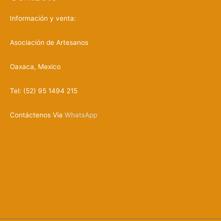
d
u
c
Información y venta:
t
o
s
Asociación de Artesanos
Oaxaca, Mexico
Tel: (52) 95 1494 215
Contáctenos Via
WhatsApp