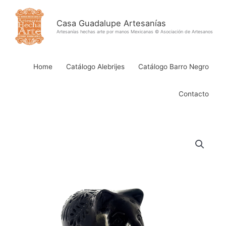
Ir
al
Casa Guadalupe Artesanías
contenido
Artesanías hechas arte por manos Mexicanas © Asociación de Artesanos
Home
Catálogo Alebrijes
Catálogo Barro Negro
Contacto