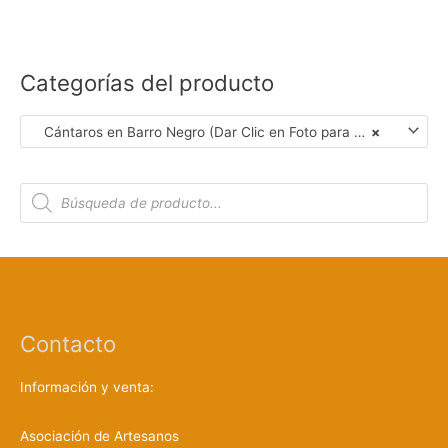
Categorías del producto
Cántaros en Barro Negro (Dar Clic en Foto para Ver Detalles)
×
B
ú
s
q
u
e
d
a
d
e
p
r
Contacto
o
d
u
c
Información y venta:
t
o
s
Asociación de Artesanos