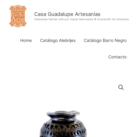
Ir
al
Casa Guadalupe Artesanías
contenido
Artesanías hechas arte por manos Mexicanas © Asociación de Artesanos
Home
Catálogo Alebrijes
Catálogo Barro Negro
Contacto