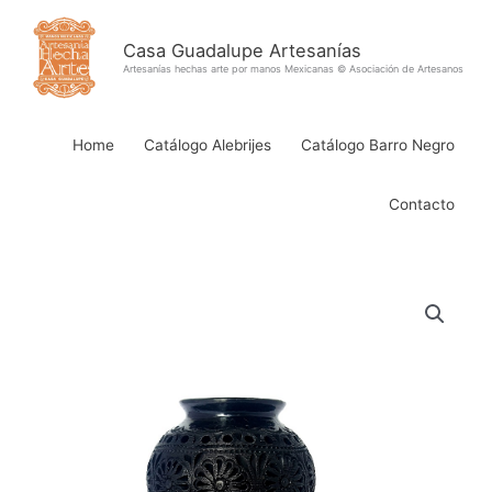
Ir
al
Casa Guadalupe Artesanías
contenido
Artesanías hechas arte por manos Mexicanas © Asociación de Artesanos
Home
Catálogo Alebrijes
Catálogo Barro Negro
Contacto