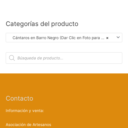
Categorías del producto
Cántaros en Barro Negro (Dar Clic en Foto para Ver Detalles)
×
B
ú
s
q
u
e
d
a
d
e
p
r
Contacto
o
d
u
c
Información y venta:
t
o
s
Asociación de Artesanos