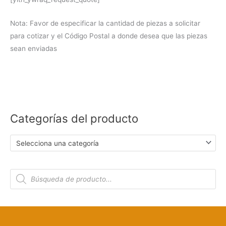
Nota: Favor de especificar la cantidad de piezas a solicitar
para cotizar y el Código Postal a donde desea que las piezas
sean enviadas
Categorías del producto
Selecciona una categoría
B
ú
s
q
u
e
d
a
d