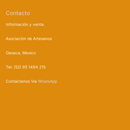
e
p
r
Contacto
o
d
u
Información y venta:
c
t
o
s
Asociación de Artesanos
Oaxaca, Mexico
Tel: (52) 95 1494 215
Contáctenos Via
WhatsApp