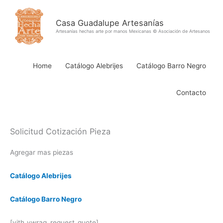
Ir
al
Casa Guadalupe Artesanías
contenido
Artesanías hechas arte por manos Mexicanas © Asociación de Artesanos
Home
Catálogo Alebrijes
Catálogo Barro Negro
Contacto
Solicitud Cotización Pieza
Agregar mas piezas
Catálogo Alebrijes
Catálogo Barro Negro
[yith_ywraq_request_quote]