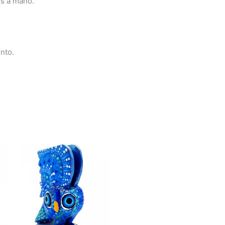
os a mano.
nto.