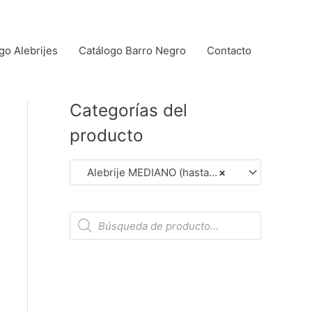
go Alebrijes
Catálogo Barro Negro
Contacto
Categorías del
producto
Alebrije MEDIANO (hasta 14 cm aprox.). (Dar Clic en Foto para Ver Detalles)
×
B
ú
s
q
u
e
d
a
d
e