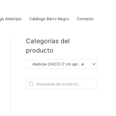
go Alebrijes
Catálogo Barro Negro
Contacto
Categorías del
producto
Alebrije CHICO (7 cm aprox.) (Dar Clic en Foto para Ver Detalles)
×
B
ú
s
q
u
e
d
a
d
e