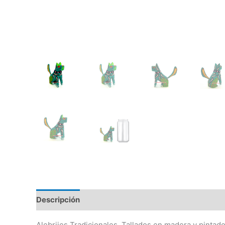
Descripción
Información adicional
Alebrijes Tradicionales, Tallados en madera y pintad