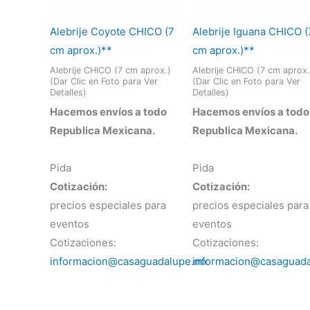
Alebrije Coyote CHICO (7
Alebrije Iguana CHICO (
cm aprox.)**
cm aprox.)**
Alebrije CHICO (7 cm aprox.)
Alebrije CHICO (7 cm aprox.
(Dar Clic en Foto para Ver
(Dar Clic en Foto para Ver
Detalles)
Detalles)
Hacemos envíos a todo
Hacemos envíos a todo
Republica Mexicana.
Republica Mexicana.
Pida
Pida
Cotización:
Cotización:
precios especiales para
precios especiales para
eventos
eventos
Cotizaciones:
Cotizaciones:
informacion@casaguadalupe.mx
informacion@casaguad