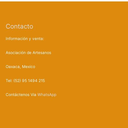
e
d
a
d
e
p
r
Contacto
o
d
u
c
Información y venta:
t
o
s
Asociación de Artesanos
Oaxaca, Mexico
Tel: (52) 95 1494 215
Contáctenos Via
WhatsApp