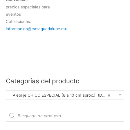
precios especiales para
eventos
Cotizaciones:
informacion@casaguadalupe.mx
Categorías del producto
Alebrije CHICO ESPECIAL (8 a 10 cm aprox.). (Dar Clic en Foto para ver Detalles)
×
B
ú
s
q
u