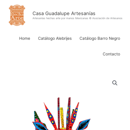
Ir
al
Casa Guadalupe Artesanías
contenido
Artesanías hechas arte por manos Mexicanas © Asociación de Artesanos
Home
Catálogo Alebrijes
Catálogo Barro Negro
Contacto