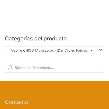
Categorías del producto
Alebrije CHICO (7 cm aprox.) (Dar Clic en Foto para Ver Detalles)
×
B
ú
s
q
u
e
d
a
d
e
p
r
Contacto
o
d
u