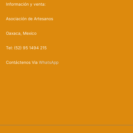
c
Información y venta:
t
o
s
Asociación de Artesanos
Oaxaca, Mexico
Tel: (52) 95 1494 215
Contáctenos Via
WhatsApp