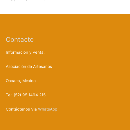
s
q
u
e
d
a
d
e
p
r
Contacto
o
d
u
c
Información y venta:
t
o
s
Asociación de Artesanos
Oaxaca, Mexico
Tel: (52) 95 1494 215
Contáctenos Via
WhatsApp