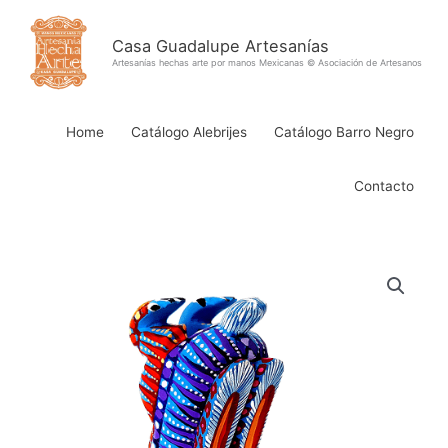
Ir
al
Casa Guadalupe Artesanías
contenido
Artesanías hechas arte por manos Mexicanas © Asociación de Artesanos
Home
Catálogo Alebrijes
Catálogo Barro Negro
Contacto