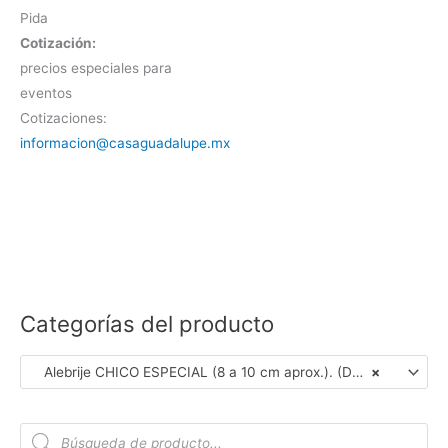
Pida
Cotización:
precios especiales para
eventos
Cotizaciones:
informacion@casaguadalupe.mx
Categorías del producto
Alebrije CHICO ESPECIAL (8 a 10 cm aprox.). (Dar Clic en Foto para ver Detalles)
×
B
ú