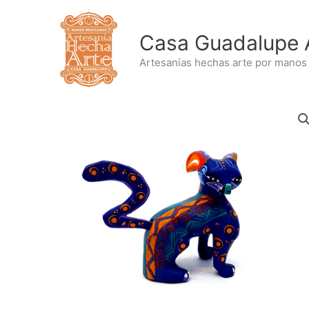
Ir
al
Casa Guadalupe 
contenido
Artesanías hechas arte por manos