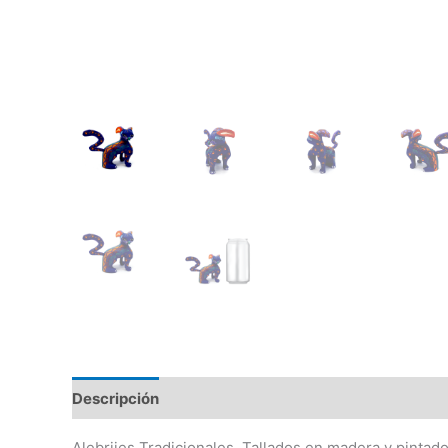
Descripción
Información adicional
Alebrijes Tradicionales, Tallados en madera y pintad