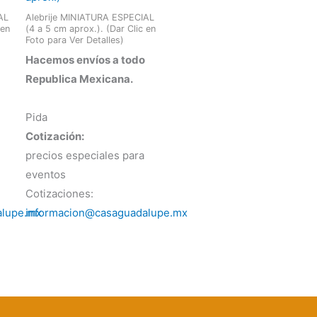
AL
Alebrije MINIATURA ESPECIAL
 en
(4 a 5 cm aprox.). (Dar Clic en
Foto para Ver Detalles)
Hacemos envíos a todo
Republica Mexicana.
Pida
Cotización:
precios especiales para
eventos
Cotizaciones:
alupe.mx
informacion@casaguadalupe.mx