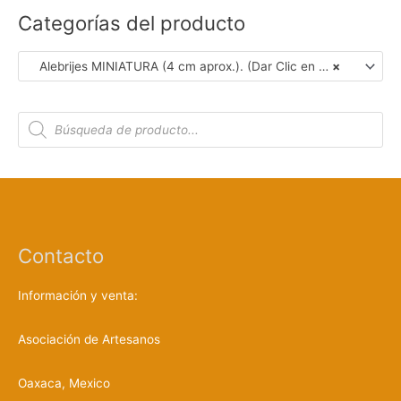
Categorías del producto
Alebrijes MINIATURA (4 cm aprox.). (Dar Clic en Foto para Detalles)
×
B
ú
s
q
u
e
d
a
d
e
p
r
Contacto
o
d
u
c
Información y venta:
t
o
s
Asociación de Artesanos
Oaxaca, Mexico