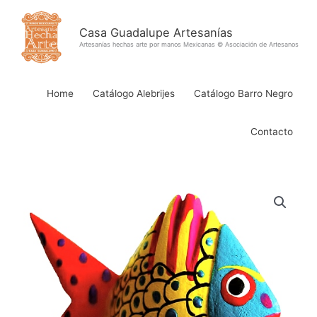
Ir
al
Casa Guadalupe Artesanías
contenido
Artesanías hechas arte por manos Mexicanas © Asociación de Artesanos
Home
Catálogo Alebrijes
Catálogo Barro Negro
Contacto