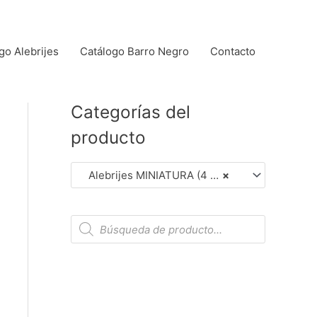
go Alebrijes
Catálogo Barro Negro
Contacto
Categorías del
producto
Alebrijes MINIATURA (4 cm aprox.). (Dar Clic en Foto para Detalles)
×
B
ú
s
q
u
e
d
a
d
e