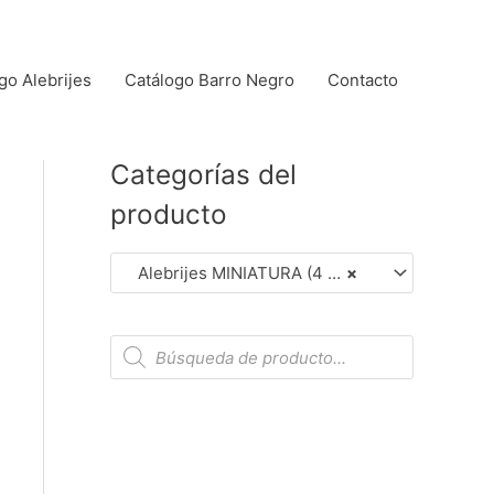
go Alebrijes
Catálogo Barro Negro
Contacto
Categorías del
producto
Alebrijes MINIATURA (4 cm aprox.). (Dar Clic en Foto para Detalles)
×
B
ú
s
q
u
e
d
a
d
e