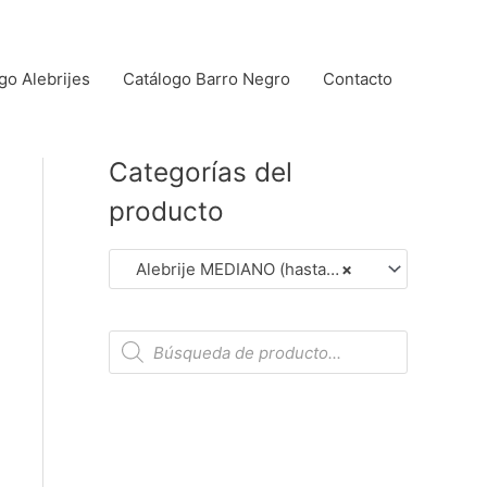
go Alebrijes
Catálogo Barro Negro
Contacto
Categorías del
producto
Alebrije MEDIANO (hasta 14 cm aprox.). (Dar Clic en Foto para Ver Detalles)
×
B
ú
s
q
u
e
d
a
d
e