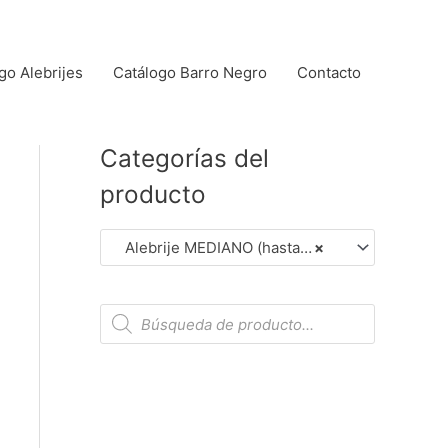
go Alebrijes
Catálogo Barro Negro
Contacto
Categorías del
producto
Alebrije MEDIANO (hasta 14 cm aprox.). (Dar Clic en Foto para Ver Detalles)
×
B
ú
s
q
u
e
d
a
d
e