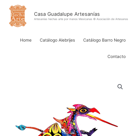
Ir
al
Casa Guadalupe Artesanías
contenido
Artesanías hechas arte por manos Mexicanas © Asociación de Artesanos
Home
Catálogo Alebrijes
Catálogo Barro Negro
Contacto