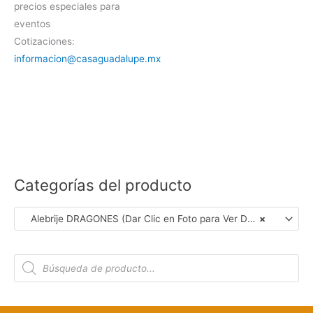
precios especiales para
eventos
Cotizaciones:
informacion@casaguadalupe.mx
Categorías del producto
Alebrije DRAGONES (Dar Clic en Foto para Ver Detalles)
×
B
ú
s
q
u
e
d