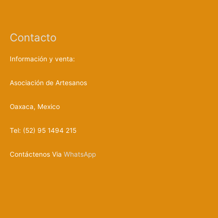
a
d
e
p
r
Contacto
o
d
u
c
Información y venta:
t
o
s
Asociación de Artesanos
Oaxaca, Mexico
Tel: (52) 95 1494 215
Contáctenos Via
WhatsApp