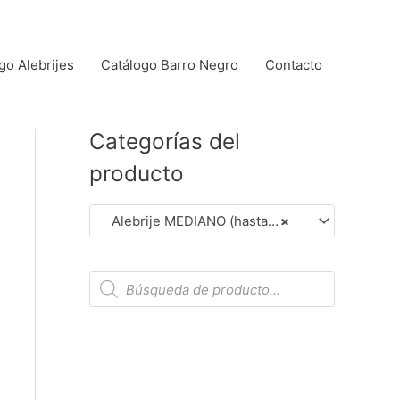
go Alebrijes
Catálogo Barro Negro
Contacto
Categorías del
producto
Alebrije MEDIANO (hasta 14 cm aprox.). (Dar Clic en Foto para Ver Detalles)
×
B
ú
s
q
u
e
d
a
d
e