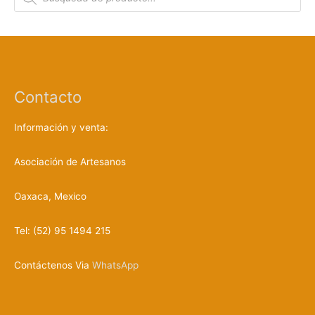
s
q
u
e
d
a
d
e
p
r
Contacto
o
d
u
c
Información y venta:
t
o
s
Asociación de Artesanos
Oaxaca, Mexico
Tel: (52) 95 1494 215
Contáctenos Via
WhatsApp