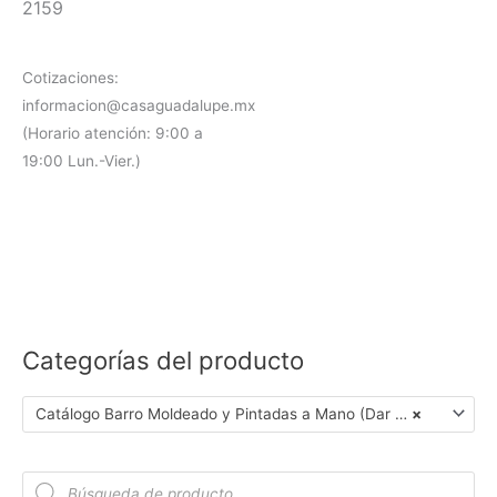
2159
Cotizaciones:
informacion@casaguadalupe.mx
(Horario atención: 9:00 a
19:00 Lun.-Vier.)
Categorías del producto
Catálogo Barro Moldeado y Pintadas a Mano (Dar Clic en Foto para Ver Detalles)
×
B
ú