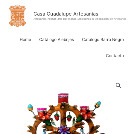
Ir
al
Casa Guadalupe Artesanías
contenido
Artesanías hechas arte por manos Mexicanas © Asociación de Artesanos
Home
Catálogo Alebrijes
Catálogo Barro Negro
Contacto