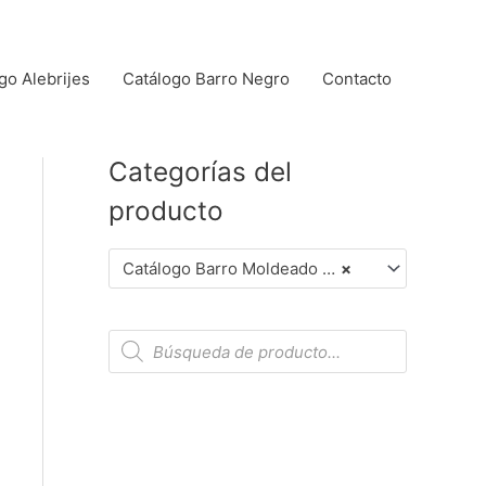
go Alebrijes
Catálogo Barro Negro
Contacto
Categorías del
producto
Catálogo Barro Moldeado y Pintadas a Mano (Dar Clic en Foto para Ver Detalles)
×
B
ú
s
q
u
e
d
a
d
e