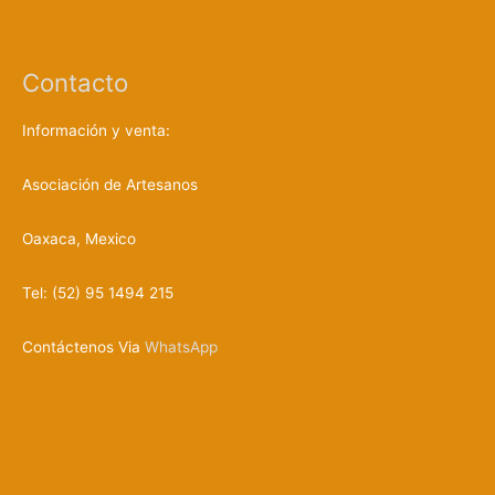
a
d
e
p
r
Contacto
o
d
u
c
Información y venta:
t
o
s
Asociación de Artesanos
Oaxaca, Mexico
Tel: (52) 95 1494 215
Contáctenos Via
WhatsApp