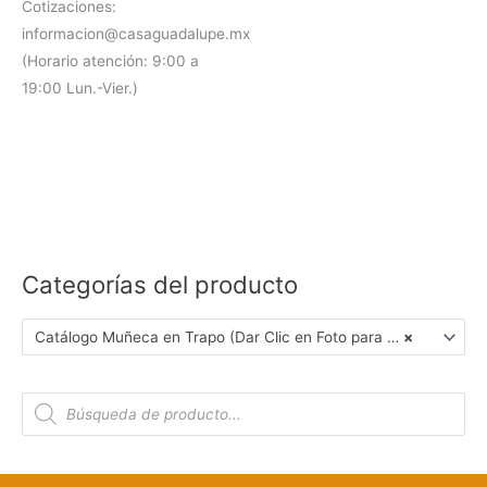
Cotizaciones:
informacion@casaguadalupe.mx
(Horario atención: 9:00 a
19:00 Lun.-Vier.)
Categorías del producto
Catálogo Muñeca en Trapo (Dar Clic en Foto para Ver Detalles)
×
B
ú
s
q
u
e
d