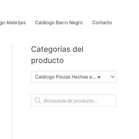
go Alebrijes
Catálogo Barro Negro
Contacto
Categorías del
producto
Catálogo Piezas Hechas en Mata Ortiz (Dar Clic en Foto para Ver Detalles)
×
B
ú
s
q
u
e
d
a
d
e