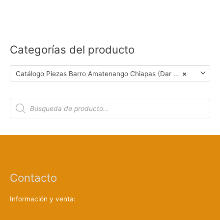
Categorías del producto
Catálogo Piezas Barro Amatenango Chiapas (Dar Clic en Foto para Ver Detalles)
×
B
ú
s
q
u
e
d
a
d
e
p
r
Contacto
o
d
u
c
Información y venta:
t
o
s