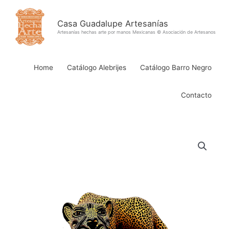
Ir
al
Casa Guadalupe Artesanías
contenido
Artesanías hechas arte por manos Mexicanas © Asociación de Artesanos
Home
Catálogo Alebrijes
Catálogo Barro Negro
Contacto