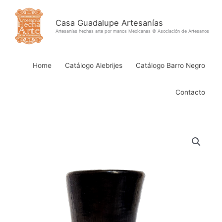
Ir
al
Casa Guadalupe Artesanías
contenido
Artesanías hechas arte por manos Mexicanas © Asociación de Artesanos
Home
Catálogo Alebrijes
Catálogo Barro Negro
Contacto