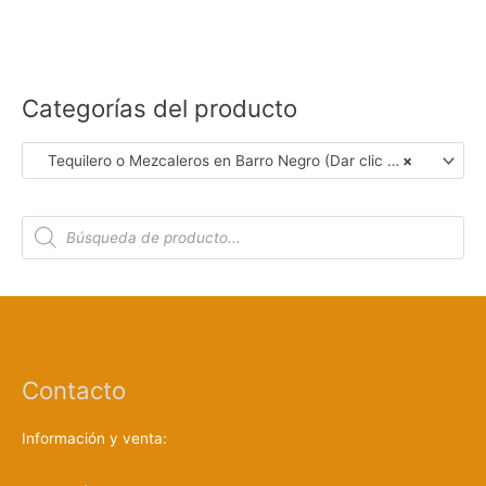
Categorías del producto
Tequilero o Mezcaleros en Barro Negro (Dar clic en Foto para Ver Detalles)
×
B
ú
s
q
u
e
d
a
d
e
p
r
Contacto
o
d
u
c
Información y venta:
t
o
s