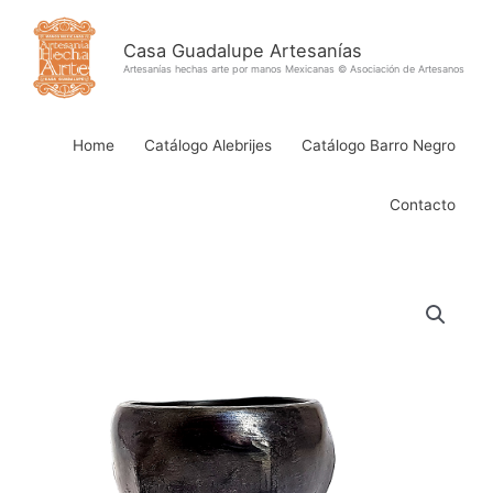
Ir
al
Casa Guadalupe Artesanías
contenido
Artesanías hechas arte por manos Mexicanas © Asociación de Artesanos
Home
Catálogo Alebrijes
Catálogo Barro Negro
Contacto