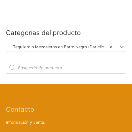
Categorías del producto
Tequilero o Mezcaleros en Barro Negro (Dar clic en Foto para Ver Detalles)
×
B
ú
s
q
u
e
d
a
d
e
p
r
Contacto
o
d
u
c
Información y venta:
t
o