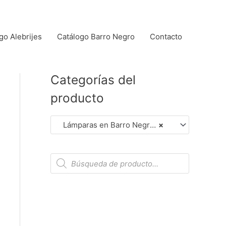
go Alebrijes
Catálogo Barro Negro
Contacto
Categorías del
producto
Lámparas en Barro Negro (Dar Clic en Foto para Ver Detalles)
×
B
ú
s
q
u
e
d
a
d
e