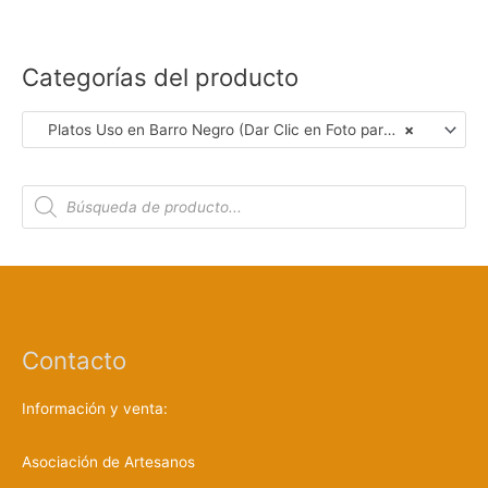
Categorías del producto
Platos Uso en Barro Negro (Dar Clic en Foto para Ver Detalles)
×
B
ú
s
q
u
e
d
a
d
e
p
r
Contacto
o
d
u
c
Información y venta:
t
o
s
Asociación de Artesanos