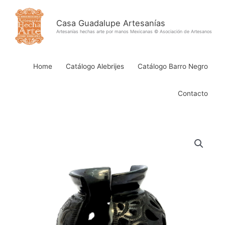
Ir
al
Casa Guadalupe Artesanías
contenido
Artesanías hechas arte por manos Mexicanas © Asociación de Artesanos
Home
Catálogo Alebrijes
Catálogo Barro Negro
Contacto