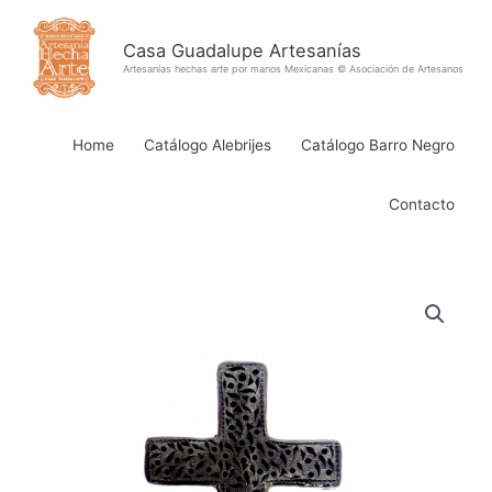
Ir
al
Casa Guadalupe Artesanías
contenido
Artesanías hechas arte por manos Mexicanas © Asociación de Artesanos
Home
Catálogo Alebrijes
Catálogo Barro Negro
Contacto