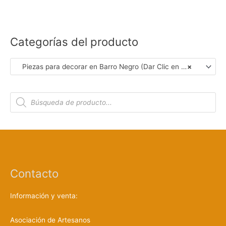
Categorías del producto
Piezas para decorar en Barro Negro (Dar Clic en Foto para Ver Detalles)
×
B
ú
s
q
u
e
d
a
d
e
p
r
Contacto
o
d
u
c
Información y venta:
t
o
s
Asociación de Artesanos