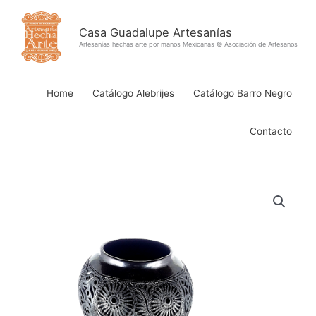
Ir
al
Casa Guadalupe Artesanías
contenido
Artesanías hechas arte por manos Mexicanas © Asociación de Artesanos
Home
Catálogo Alebrijes
Catálogo Barro Negro
Contacto