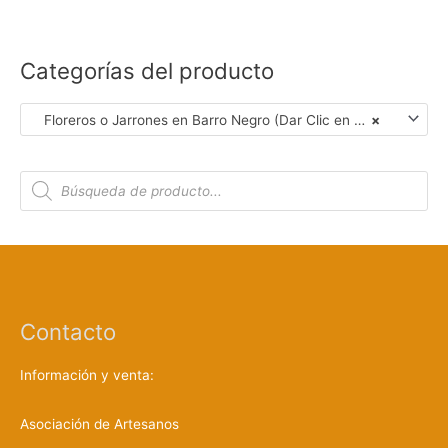
Categorías del producto
Floreros o Jarrones en Barro Negro (Dar Clic en Foto para Ver Detalles)
×
B
ú
s
q
u
e
d
a
d
e
p
r
Contacto
o
d
u
c
Información y venta:
t
o
s
Asociación de Artesanos