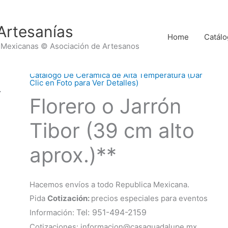
Artesanías
Home
Catálo
 Mexicanas © Asociación de Artesanos
Catálogo De Cerámica de Alta Temperatura (Dar
Clic en Foto para Ver Detalles)
Florero o Jarrón
Tibor (39 cm alto
aprox.)**
Hacemos envíos a todo Republica Mexicana.
Pida
Cotización:
precios especiales para eventos
Tel: 951-494-2159
Información:
Cotizaciones: informacion@casaguadalupe.mx