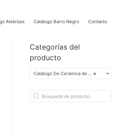
go Alebrijes
Catálogo Barro Negro
Contacto
Categorías del
producto
Catálogo De Cerámica de Alta Temperatura (Dar Clic en Foto para Ver Detalles)
×
B
ú
s
q
u
e
d
a
d
e