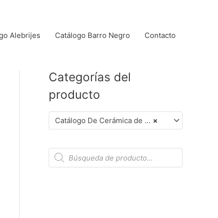
go Alebrijes
Catálogo Barro Negro
Contacto
Categorías del
producto
Catálogo De Cerámica de Alta Temperatura (Dar Clic en Foto para Ver Detalles)
×
B
ú
s
q
u
e
d
a
d
e